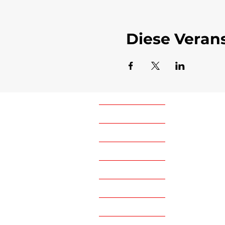
Diese Verans
Kon
Home
offic
+43 6
Ski-Kurse
Freeride Guiding
Ski Workshops
Öffn
Monta
Verleih & Service
Im So
Preise & Buchung