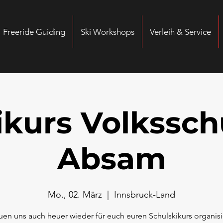
Freeride Guiding
Ski Workshops
Verleih & Service
ikurs Volkssch
Absam
Mo., 02. März
  |  
Innsbruck-Land
euen uns auch heuer wieder für euch euren Schulskikurs organisi