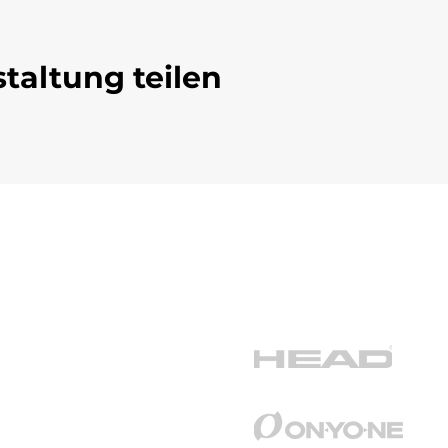
taltung teilen
takt
Adresse
Glungezerstrasse 6
e@schischule-glungezer.at
6075 Tulfes
9918106873
Österreich
Unsere Partner
ungszeiten
g - Sonntag / 8:30 - 17:00 Uhr
mmer geschlossen