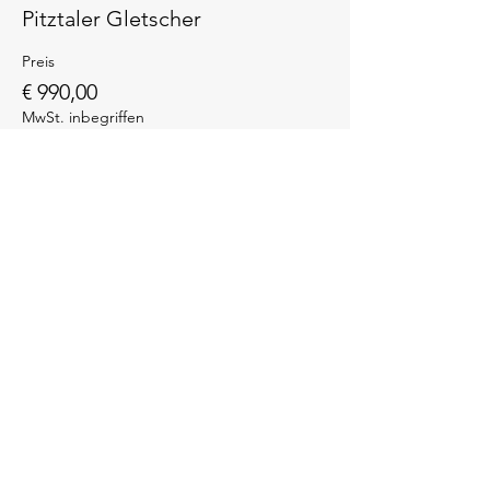
Pitztaler Gletscher
Preis
€ 990,00
MwSt. inbegriffen
Diese Veranstaltung
teilen
Jetzt buchen
Instagram